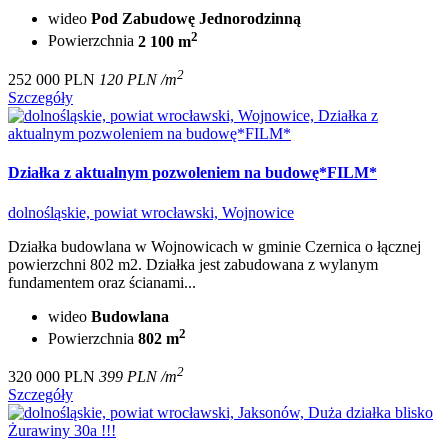
wideo
Pod Zabudowę Jednorodzinną
2
Powierzchnia
2 100 m
2
252 000 PLN
120 PLN /m
Szczegóły
Działka z aktualnym pozwoleniem na budowę*FILM*
dolnośląskie, powiat wrocławski, Wojnowice
Działka budowlana w Wojnowicach w gminie Czernica o łącznej
powierzchni 802 m2. Działka jest zabudowana z wylanym
fundamentem oraz ścianami...
wideo
Budowlana
2
Powierzchnia
802 m
2
320 000 PLN
399 PLN /m
Szczegóły