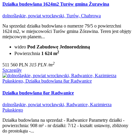
Działka budowlana 1624m2 Turów gmina Żurawina
dolnośląskie, powiat wrocławski, Turów, Chabrowa
Na sprzedaż działka budowlana o numerze 79/5 o powierzchni
1624 m2, w miejscowości Turów gmina Żórawina. Teren jest objęty
miejscowym planem...
wideo
Pod Zabudowę Jednorodzinną
2
Powierzchnia
1 624 m
2
511 560 PLN
315 PLN /m
Szczegóły
Działka budowlana 8ar Radwanice
dolnośląskie, powiat wrocławski, Radwanice, Kazimierza
Pułaskiego
Działka budowlana na sprzedaż - Radwanice Parametry działki -
powierzchnia: 908 m² - nr działki: 7/12 - kształt: ustawny, zbliżony
do prostokąta -...