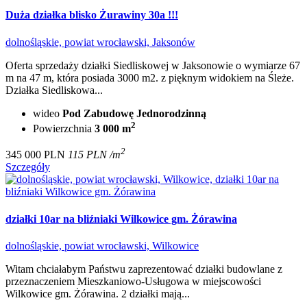
Duża działka blisko Żurawiny 30a !!!
dolnośląskie, powiat wrocławski, Jaksonów
Oferta sprzedaży działki Siedliskowej w Jaksonowie o wymiarze 67
m na 47 m, która posiada 3000 m2. z pięknym widokiem na Śleże.
Działka Siedliskowa...
wideo
Pod Zabudowę Jednorodzinną
2
Powierzchnia
3 000 m
2
345 000 PLN
115 PLN /m
Szczegóły
działki 10ar na bliźniaki Wilkowice gm. Żórawina
dolnośląskie, powiat wrocławski, Wilkowice
Witam chciałabym Państwu zaprezentować działki budowlane z
przeznaczeniem Mieszkaniowo-Usługowa w miejscowości
Wilkowice gm. Żórawina. 2 działki mają...