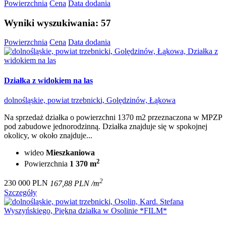
Powierzchnia
Cena
Data dodania
Wyniki wyszukiwania: 57
Powierzchnia
Cena
Data dodania
Działka z widokiem na las
dolnośląskie, powiat trzebnicki, Golędzinów, Łąkowa
Na sprzedaż działka o powierzchni 1370 m2 przeznaczona w MPZP
pod zabudowe jednorodzinną. Działka znajduje się w spokojnej
okolicy, w około znajduje...
wideo
Mieszkaniowa
2
Powierzchnia
1 370 m
2
230 000 PLN
167,88 PLN /m
Szczegóły