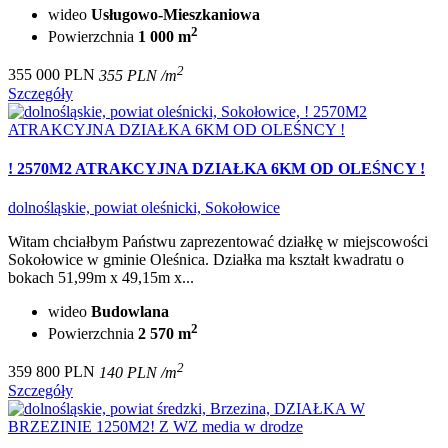
wideo
Usługowo-Mieszkaniowa
2
Powierzchnia
1 000 m
2
355 000 PLN
355 PLN /m
Szczegóły
! 2570M2 ATRAKCYJNA DZIAŁKA 6KM OD OLEŚNCY !
dolnośląskie, powiat oleśnicki, Sokołowice
Witam chciałbym Państwu zaprezentować działkę w miejscowości
Sokołowice w gminie Oleśnica. Działka ma kształt kwadratu o
bokach 51,99m x 49,15m x...
wideo
Budowlana
2
Powierzchnia
2 570 m
2
359 800 PLN
140 PLN /m
Szczegóły