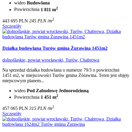
wideo
Budowlana
2
Powierzchnia
1 811 m
2
443 695 PLN
245 PLN /m
Szczegóły
Działka budowlana Turów gmina Żurawina 1451m2
dolnośląskie, powiat wrocławski, Turów, Chabrowa
Na sprzedaż działka budowlana o numerze 79/3 o powierzchni
1451 m2, w miejscowości Turów gmina Żórawina. Teren jest objęty
miejscowym planem...
wideo
Pod Zabudowę Jednorodzinną
2
Powierzchnia
1 451 m
2
457 065 PLN
315 PLN /m
Szczegóły