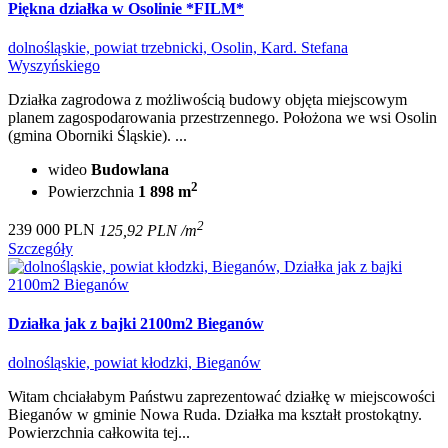
Piękna działka w Osolinie *FILM*
dolnośląskie, powiat trzebnicki, Osolin, Kard. Stefana
Wyszyńskiego
Działka zagrodowa z możliwością budowy objęta miejscowym
planem zagospodarowania przestrzennego. Położona we wsi Osolin
(gmina Oborniki Śląskie). ...
wideo
Budowlana
2
Powierzchnia
1 898 m
2
239 000 PLN
125,92 PLN /m
Szczegóły
Działka jak z bajki 2100m2 Bieganów
dolnośląskie, powiat kłodzki, Bieganów
Witam chciałabym Państwu zaprezentować działkę w miejscowości
Bieganów w gminie Nowa Ruda. Działka ma kształt prostokątny.
Powierzchnia całkowita tej...