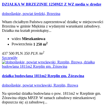
DZIAŁKA W BRZEZINIE 1250M2! Z WZ media w drodze
dolnośląskie, powiat średzki, Brzezina
Witam chciałbym Państwu zaprezentować działkę w miejscowości
Brzezina w gminie Miękinia z wydanymi warunkami zabudowy.
Działka ma kształt prostokątny...
wideo
Mieszkaniowa
2
Powierzchnia
1 250 m
2
437 500 PLN
350 PLN /m
Szczegóły
działka budowlana 1811m2 Rzeplin gm. Żórawina
dolnośląskie, powiat wrocławski, Rzeplin, Bzowa
Na sprzedaż działka budowlana o pow. 1811m2 w Rzeplinie gm.
Żórawina objęta MPZP. W ramach zabudowy mieszkaniowej
dopuszcza się: a) zabudowę...