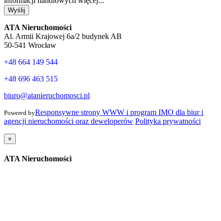
informacji handlowych
więcej...
Wyślij
ATA Nieruchomości
Al. Armii Krajowej 6a/2 budynek AB
50-541 Wrocław
+48 664 149 544
+48 696 463 515
biuro@atanieruchomosci.pl
Responsywne strony WWW i program IMO dla biur i
Powered by
agencji nieruchomości oraz deweloperów
Polityka prywatności
×
ATA Nieruchomości