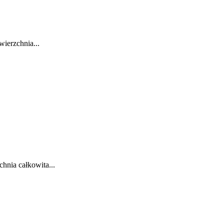
ierzchnia...
hnia całkowita...