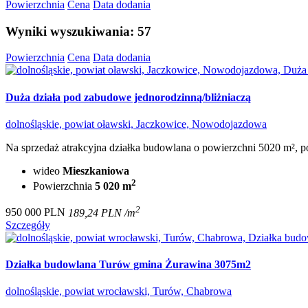
Powierzchnia
Cena
Data dodania
Wyniki wyszukiwania: 57
Powierzchnia
Cena
Data dodania
Duża działa pod zabudowe jednorodzinną/bliżniaczą
dolnośląskie, powiat oławski, Jaczkowice, Nowodojazdowa
Na sprzedaż atrakcyjna działka budowlana o powierzchni 5020 m², p
wideo
Mieszkaniowa
2
Powierzchnia
5 020 m
2
950 000 PLN
189,24 PLN /m
Szczegóły
Działka budowlana Turów gmina Żurawina 3075m2
dolnośląskie, powiat wrocławski, Turów, Chabrowa