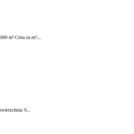
000 m² Cena za m²:...
wierzchnia: 9...