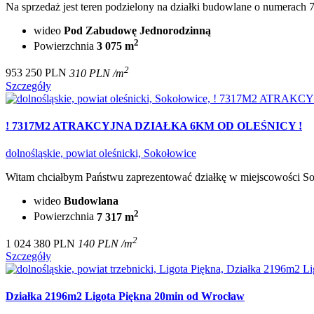
Na sprzedaż jest teren podzielony na działki budowlane o numerach 
wideo
Pod Zabudowę Jednorodzinną
2
Powierzchnia
3 075 m
2
953 250 PLN
310 PLN /m
Szczegóły
! 7317M2 ATRAKCYJNA DZIAŁKA 6KM OD OLEŚNICY !
dolnośląskie, powiat oleśnicki, Sokołowice
Witam chciałbym Państwu zaprezentować działkę w miejscowości Sok
wideo
Budowlana
2
Powierzchnia
7 317 m
2
1 024 380 PLN
140 PLN /m
Szczegóły
Działka 2196m2 Ligota Piękna 20min od Wrocław