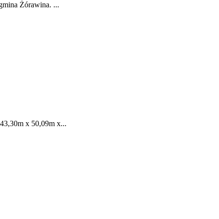
gmina Żórawina. ...
143,30m x 50,09m x...