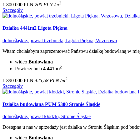
2
1 800 000 PLN
200 PLN /m
Szczegóły
Działka 4441m2 Ligota Piękna
dolnośląskie, powiat trzebnicki, Ligota Piękna, Wrzosowa
Witam chciałabym zaprezentować Państwu działkę budowlaną w miejsc
wideo
Budowlana
2
Powierzchnia
4 441 m
2
1 890 000 PLN
425,58 PLN /m
Szczegóły
Działka budowlana PUM 5300 Stronie Śląskie
dolnośląskie, powiat kłodzki, Stronie Śląskie
Dostępna u nas w sprzedaży jest działka w Stroniu Śląskim pod budo
wideo
Budowlana