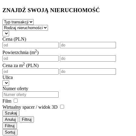
ZNAJDŹ SWOJĄ NIERUCHOMOŚĆ
Cena (PLN)
2
Powierzchnia (m
)
2
Cena za m
(PLN)
Ulica
Numer oferty
Film
Wirtualny spacer / widok 3D
Szukaj
Anuluj
Filtruj
Filtruj
Sortuj