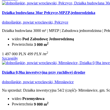
Działka budowlana 30ar Pełczyce,MPZP,jednorodzinka
dolnośląskie, powiat wrocławski, Pełczyce
Działka budowlana 3000 m² | MPZP | Zabudowa jednorodzinna | Pełcz
wideo
Pod Zabudowę Jednorodzinną
2
Powierzchnia
3 000 m
2
1 497 000 PLN
499 PLN /m
Szczegóły
Działka 0,9ha inwestycyjna przy ruchliwej drodze
dolnośląskie, powiat wrocławski, Mirosławice
Na sprzedaż: Działka inwestycyjna 54/2 (część)- Mirosławice, gm. S
wideo
Przemysłowa
2
Powierzchnia
9 000 m