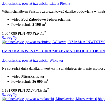
dolnośląskie, powiat trzebnicki, Ligota Piękna
Witam chciałbym Państwu zaprezentować działkę budowlaną w miejsco
wideo
Pod Zabudowę Jednorodzinną
2
Powierzchnia
2 196 m
2
1 054 080 PLN
480 PLN /m
Szczegóły
DZIAŁKA INWESTYCYJNA/MPZP - MN/ OKOLICE OBOR
dolnośląskie, powiat trzebnicki, Wilkowa
Na sprzedaż duża działka inwestycyjna znajdująca się w miejscowośc
wideo
Mieszkaniowa
2
Powierzchnia
36 600 m
2
1 181 000 PLN
32,27 PLN /m
Szczegóły