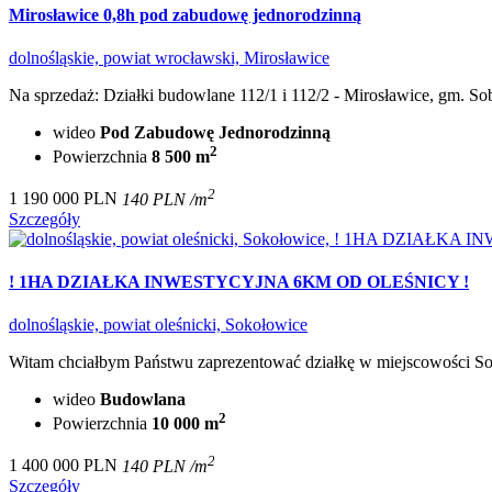
Mirosławice 0,8h pod zabudowę jednorodzinną
dolnośląskie, powiat wrocławski, Mirosławice
Na sprzedaż: Działki budowlane 112/1 i 112/2 - Mirosławice, gm. So
wideo
Pod Zabudowę Jednorodzinną
2
Powierzchnia
8 500 m
2
1 190 000 PLN
140 PLN /m
Szczegóły
! 1HA DZIAŁKA INWESTYCYJNA 6KM OD OLEŚNICY !
dolnośląskie, powiat oleśnicki, Sokołowice
Witam chciałbym Państwu zaprezentować działkę w miejscowości Soko
wideo
Budowlana
2
Powierzchnia
10 000 m
2
1 400 000 PLN
140 PLN /m
Szczegóły